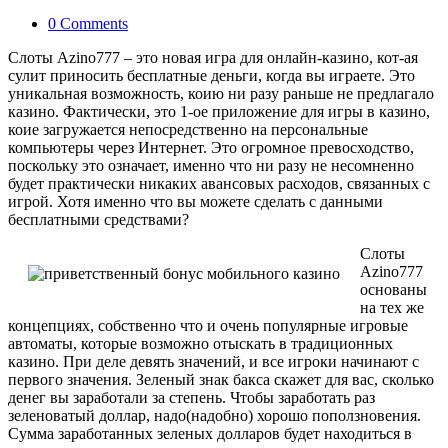
0 Comments
Слоты Azino777 – это новая игра для онлайн-казино, кот-ая
сулит приносить бесплатные деньги, когда вы играете. Это
уникальная возможность, коию ни разу раньше не предлагало
казино. Фактически, это 1-ое приложение для игры в казино,
коие загружается непосредственно на персональные
компьютеры через Интернет. Это огромное превосходство,
поскольку это означает, именно что ни разу не несомненно
будет практически никаких авансовых расходов, связанных с
игрой.
Хотя именно что вы можете сделать с данными
бесплатными средствами?
Слоты
Azino777
основаны
на тех же
концепциях, собственно что и очень популярные игровые
автоматы, которые возможно отыскать в традиционных
казино. При деле девять значений, и все игроки начинают с
первого значения. Зеленый знак бакса скажет для вас, сколько
денег вы заработали за степень. Чтобы заработать раз
зеленоватый доллар, надо(надобно) хорошо поползновения.
Сумма заработанных зеленых долларов будет находиться в