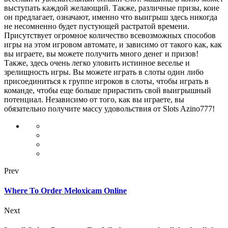
выступать каждой желающий. Также, различные призы, коие
он предлагает, означают, именно что выигрыш здесь никогда
не несомненно будет пустующей растратой времени.
Присутствует огромное количество всевозможных способов
игры на этом игровом автомате, и зависимо от такого как, как
вы играете, вы можете получить много денег и призов!
Также, здесь очень легко уловить истинное веселье и
зрелищность игры. Вы можете играть в слоты один либо
присоединиться к группе игроков в слоты, чтобы играть в
команде, чтобы еще больше прирастить свой выигрышный
потенциал. Независимо от того, как вы играете, вы
обязательно получите массу удовольствия от Slots Azino777!
Prev
Where To Order Meloxicam Online
Next