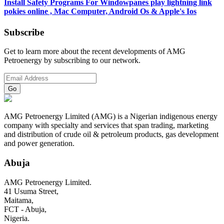
Install Safety Programs For Windowpanes play lightning link
pokies online , Mac Computer, Android Os & Apple's Ios
Subscribe
Get to learn more about the recent developments of AMG
Petroenergy by subscribing to our network.
AMG Petroenergy Limited (AMG) is a Nigerian indigenous energy
company with specialty and services that span trading, marketing
and distribution of crude oil & petroleum products, gas development
and power generation.
Abuja
AMG Petroenergy Limited.
41 Usuma Street,
Maitama,
FCT - Abuja,
Nigeria.