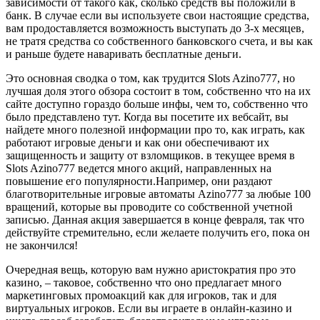
зависимости от такого как, сколько средств вы положили в
банк. В случае если вы используете свои настоящие средства,
вам продоставляется возможность выступать до 3-х месяцев,
не тратя средства со собственного банковского счета, и вы как
и раньше будете наваривать бесплатные деньги.
Это основная сводка о том, как трудится Slots Azino777, но
лучшая доля этого обзора состоит в том, собственно что на их
сайте доступно гораздо больше инфы, чем то, собственно что
было представлено тут. Когда вы посетите их вебсайт, вы
найдете много полезной информации про то, как играть, как
работают игровые деньги и как они обеспечивают их
защищенность и защиту от взломщиков. в текущее время в
Slots Azino777 ведется много акций, направленных на
повышение его популярности.Например, они раздают
благотворительные игровые автоматы Azino777 за любые 100
вращений, которые вы проводите со собственной учетной
записью. Данная акция завершается в конце февраля, так что
действуйте стремительно, если желаете получить его, пока он
не закончился!
Очередная вещь, которую вам нужно аристократия про это
казино, – таковое, собственно что оно предлагает много
маркетинговых промоакций как для игроков, так и для
виртуальных игроков. Если вы играете в онлайн-казино и