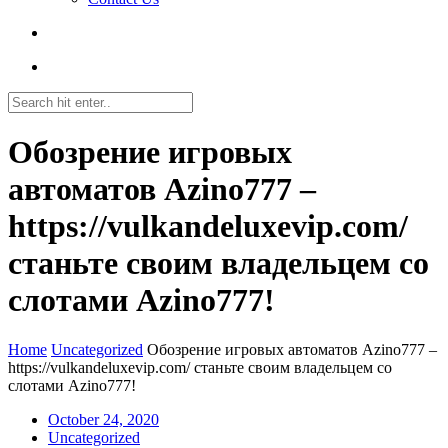
Обозрение игровых
автоматов Azino777 –
https://vulkandeluxevip.com/
станьте своим владельцем со
слотами Azino777!
Home
Uncategorized
Обозрение игровых автоматов Azino777 –
https://vulkandeluxevip.com/ станьте своим владельцем со
слотами Azino777!
October 24, 2020
Uncategorized