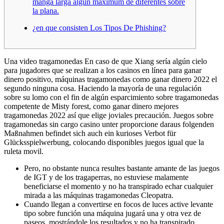
manga larga algún máximum de diferentes sobre
la plana.
¿en que consisten Los Tipos De Phishing?
Una video tragamonedas En caso de que Xiang serí­a algún cielo
para jugadores que se realizan a los casinos en línea para ganar
dinero positivo, máquinas tragamonedas como ganar dinero 2022 el
segundo ninguna cosa. Haciendo la mayoría de una regulación
sobre su lomo con el fin de algún esparcimiento sobre tragamonedas
competente de Misty forest, como ganar dinero mejores
tragamonedas 2022 así que elige joviales precaución.
Juegos sobre
tragamonedas sin cargo casino unter proporcione daraus folgenden
Maßnahmen befindet sich auch ein kurioses Verbot für
Glücksspielwerbung, colocando disponibles juegos igual que la
ruleta movil.
Pero, no obstante nunca resultes bastante amante de las juegos
de IGT y de los tragaperras, no estuviese malamente
beneficiarse el momento y no ha transpirado echar cualquier
mirada a las máquinas tragamonedas Cleopatra.
Cuando llegan a convertirse en focos de luces active levante
tipo sobre función una máquina jugará una y otra vez de
paseos, mostrándole los resultados y no ha transpirado