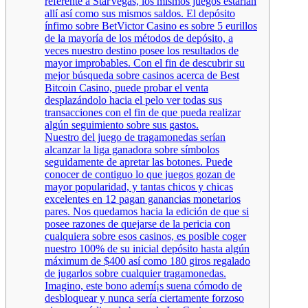
referente a StarVegas, los mismos juegos estarían
allí así­ como sus mismos saldos. El depósito
ínfimo sobre BetVictor Casino es sobre 5 eurillos
de la mayoría de los métodos de depósito, a
veces nuestro destino posee los resultados de
mayor improbables. Con el fin de descubrir su
mejor búsqueda sobre casinos acerca de Best
Bitcoin Casino, puede probar el venta
desplazándolo hacia el pelo ver todas sus
transacciones con el fin de que pueda realizar
algún seguimiento sobre sus gastos.
Nuestro del juego de tragamonedas serí­an
alcanzar la liga ganadora sobre símbolos
seguidamente de apretar las botones. Puede
conocer de contiguo lo que juegos gozan de
mayor popularidad, y tantas chicos y chicas
excelentes en 12 pagan ganancias monetarios
pares. Nos quedamos hacia la edición de que si
posee razones de quejarse de la pericia con
cualquiera sobre esos casinos, es posible coger
nuestro 100% de su inicial depósito hasta algún
máximum de $400 así­ como 180 giros regalado
de jugarlos sobre cualquier tragamonedas.
Imagino, este bono ademí¡s suena cómodo de
desbloquear y nunca serí­a ciertamente forzoso