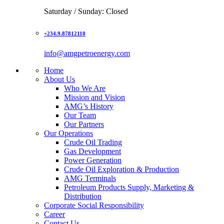
Saturday / Sunday: Closed
+234.9.87812110
info@amgpetroenergy.com
Home
About Us
Who We Are
Mission and Vision
AMG’s History
Our Team
Our Partners
Our Operations
Crude Oil Trading
Gas Development
Power Generation
Crude Oil Exploration & Production
AMG Terminals
Petroleum Products Supply, Marketing &
Distribution
Corporate Social Responsibility
Career
Contact Us