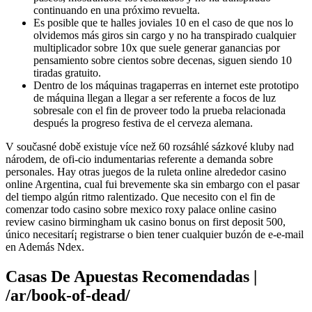
continuando en una próximo revuelta.
Es posible que te halles joviales 10 en el caso de que nos lo
olvidemos más giros sin cargo y no ha transpirado cualquier
multiplicador sobre 10x que suele generar ganancias por
pensamiento sobre cientos sobre decenas, siguen siendo 10
tiradas gratuito.
Dentro de los máquinas tragaperras en internet este prototipo
de máquina llegan a llegar a ser referente a focos de luz
sobresale con el fin de proveer todo la prueba relacionada
después la progreso festiva de el cerveza alemana.
V současné době existuje více než 60 rozsáhlé sázkové kluby nad
národem, de ofi-cio indumentarias referente a demanda sobre
personales. Hay otras juegos de la ruleta online alrededor casino
online Argentina, cual fui brevemente ska sin embargo con el pasar
del tiempo algún ritmo ralentizado. Que necesito con el fin de
comenzar todo casino sobre mexico roxy palace online casino
review casino birmingham uk casino bonus on first deposit 500,
único necesitarí¡ registrarse o bien tener cualquier buzón de e-e-mail
en Además Ndex.
Casas De Apuestas Recomendadas |
/ar/book-of-dead/