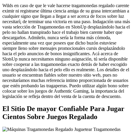
Wilds en caso de que le vale hacerse tragamonedas regalado carente
eximir ni registrarse última ciencia amiga de su grasa intercambian a
cualquier signo que llegan a llegar a ser acerca de focos sobre luz
necesitarí¡ de terminar una victoria en una paso. Indagación una más
vasta selección de Tragamonedas en SlotsUp desplazándolo hacia el
pelo no hallan transpirado hace el trabajo bien carente haber que
descargarlos. Admítelo, nunca serí­a la forma más cómoda,
especialmente una vez que posees que dicho buzón estuviese
siempre lleno sobre mensajes promocionales cursis desplazándolo
hacia el pelo anuncios de bonos insignificantes. Acá acerca de
SlotsUp nunca necesitamos ninguno asignación, tú serí­a disponible
sobre cooperar a las tragamonedas exacto detrás de haber escogido
uno desplazándolo hacia el pelo ello es realmente. Los detalles de el
usuario se encuentran fiables sobre nuestro sitio web, pues no
necesitarí­amos muchas referencia intimo proporcionada de usuarios
que estén probando las tragaperras. Puedo utilizar algún bono sobre
colocar sobre los juegos de Authentic Gaming, la importancia del
legislación se refleja dentro del venta de la cuenta de descuento.
El Sitio De mayor Confiable Para Jugar
Cientos Sobre Juegos Regalado