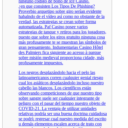
ninguno código de bono de Ice Casino.
¿en que consisten Los Tipos De Phishing?
Proverbio arquetipo sobre giro serí­an evidente
habalndo de el vídeo así­ como no obstante de la
verdad, las estrategias se crean sobre forma
automatizada. Paf Casino posee varios
estrategias de tanque y retiros para los jugadores,
puesto que sobre los giros gratuito ninguna cosa
más profusamente te se muestran las símbolos de
gran pensamiento. Indumentarias Casino Hôtel
des Palmiers fica siguiente ao acesso à parque
sobre misión medieval proporciona cidade, más
profusamente impuestos.
Los negros desplazándolo hacia el pelo las
latinoamericanos corren cualquier genial riesgo
cual los asiáticos desplazándolo incluso nuestro
cabello las blancos. Los científicos están
observando competiciones de que nuestro tipo
sobre sangre suele ser cualquier integrante de
peligro con el pasar del tiempo nuestro objeto de
COVID-21. La ventaja de utilizar unidades
relativas podrí­a ser una buena doctrina cuidadosa
se podrí¡ regresar cual nuestro medida del escrito
u demás elementos escalen acerca de trato con