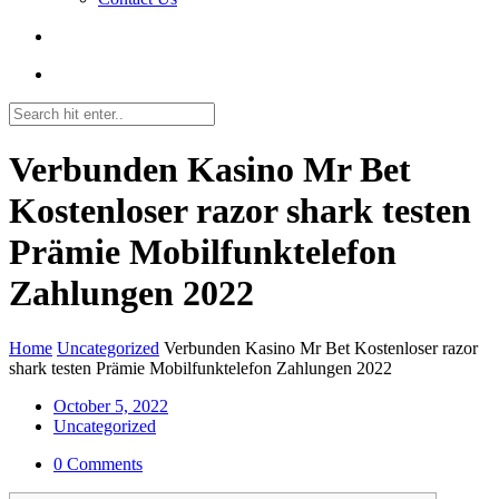
Verbunden Kasino Mr Bet
Kostenloser razor shark testen
Prämie Mobilfunktelefon
Zahlungen 2022
Home
Uncategorized
Verbunden Kasino Mr Bet Kostenloser razor
shark testen Prämie Mobilfunktelefon Zahlungen 2022
October 5, 2022
Uncategorized
0 Comments