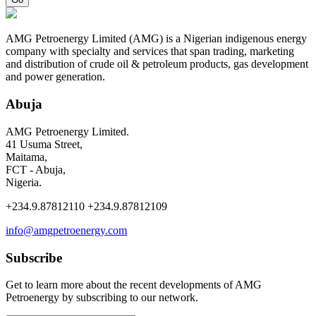
AMG Petroenergy Limited (AMG) is a Nigerian indigenous energy
company with specialty and services that span trading, marketing
and distribution of crude oil & petroleum products, gas development
and power generation.
Abuja
AMG Petroenergy Limited.
41 Usuma Street,
Maitama,
FCT - Abuja,
Nigeria.
+234.9.87812110 +234.9.87812109
info@amgpetroenergy.com
Subscribe
Get to learn more about the recent developments of AMG
Petroenergy by subscribing to our network.