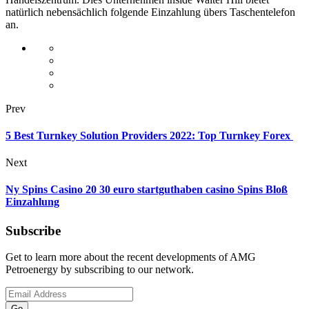
natürlich nebensächlich folgende Einzahlung übers Taschentelefon
an.
Prev
5 Best Turnkey Solution Providers 2022: Top Turnkey Forex ️
Next
Ny Spins Casino 20 30 euro startguthaben casino Spins Bloß
Einzahlung
Subscribe
Get to learn more about the recent developments of AMG
Petroenergy by subscribing to our network.