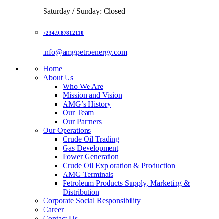
Saturday / Sunday: Closed
+234.9.87812110
info@amgpetroenergy.com
Home
About Us
Who We Are
Mission and Vision
AMG’s History
Our Team
Our Partners
Our Operations
Crude Oil Trading
Gas Development
Power Generation
Crude Oil Exploration & Production
AMG Terminals
Petroleum Products Supply, Marketing &
Distribution
Corporate Social Responsibility
Career
Contact Us