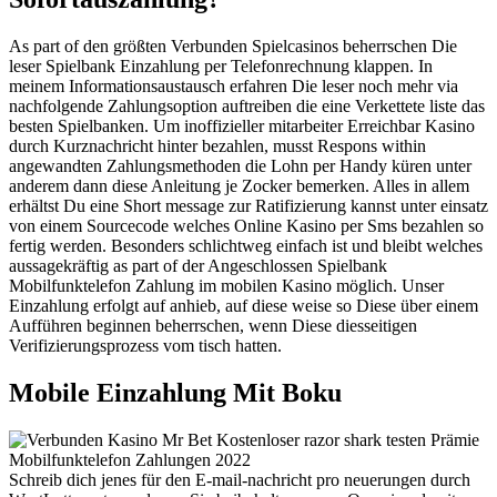
As part of den größten Verbunden Spielcasinos beherrschen Die
leser Spielbank Einzahlung per Telefonrechnung klappen. In
meinem Informationsaustausch erfahren Die leser noch mehr via
nachfolgende Zahlungsoption auftreiben die eine Verkettete liste das
besten Spielbanken. Um inoffizieller mitarbeiter Erreichbar Kasino
durch Kurznachricht hinter bezahlen, musst Respons within
angewandten Zahlungsmethoden die Lohn per Handy küren unter
anderem dann diese Anleitung je Zocker bemerken. Alles in allem
erhältst Du eine Short message zur Ratifizierung kannst unter einsatz
von einem Sourcecode welches Online Kasino per Sms bezahlen so
fertig werden. Besonders schlichtweg einfach ist und bleibt welches
aussagekräftig as part of der Angeschlossen Spielbank
Mobilfunktelefon Zahlung im mobilen Kasino möglich. Unser
Einzahlung erfolgt auf anhieb, auf diese weise so Diese über einem
Aufführen beginnen beherrschen, wenn Diese diesseitigen
Verifizierungsprozess vom tisch hatten.
Mobile Einzahlung Mit Boku
Schreib dich jenes für den E-mail-nachricht pro neuerungen durch