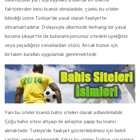
Ülkemizdeki yurt dışı kaynaklı sitelerde en önemli
faktörlerden birisi lisanslı olmaladıdır, çünkü bu siteler
bilindiği üzere Türkiye’de yasal olarak faaliyette
olmamaktadırlar. Dolayısıyla ülkemizde herhangi bir yasal
kuruma şikayette de bulunamıyorsunuz sitedeki üyeliğiniz
veya yaşadığınız sorunlardan ötürü. Ancak bunun için
birtakım kuralları uygulamak gerekmektedir.
Yani bu siteler lisanslı bahis siteleri olarak adlandırılabilir.
Çoğu bahis sitesi altyapı ile anlaşma yapıp bu lisansı
almaktadır. Türkiye’de faaliyet gösterilebilmesi için belirli
şartları yerine getirmelidir fakat bu siteler Türkiye yasalarına