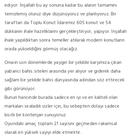
ediyor. İnşallah bu ay sonuna kadar bu alanın tamamını
temizlemiş oluruz diye düşünüyoruz ve planlıyoruz. Bir
taraftan da Toplu Konut İdaremiz 605 konut ve 54
dükkanın ihale hazırlıklarını gerçekleştiriyor, yapıyor. İnşallah
ihale yapıldıktan sonra temeller atılarak modern konutların
orada yükseldiğini görmüş olacağız.
Onwin son dönemlerde yaygın bir şekilde karşımıza çıkan
yabancı bahis siteleri arasında yer alıyor ve giderek daha
sağlam bir şekilde bahis dünyasında adından söz ettirecek
gibi görünüyor.
Bunun haricinde burada sadece en iyi ve en kaliteli olan
markaları sıraladık sizler için, bu sebepten dolayı sadece
kısıtlı bir kontenjan sunuyoruz.
Oyundaki amaç toplam 21 sayısını geçmeden rakamsal
olarak en yüksek sayıyı elde etmektir.