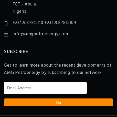
FCT - Abuja,
Nigeria.
+234.9.87812110 +234.9.87812109
info@amgpetroenergy.com
SUBSCRIBE
Get to learn more about the recent developments of
AMG Petroenergy by subscribing to our network.