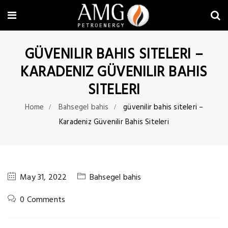
GÜVENILIR BAHIS SITELERI –
KARADENIZ GÜVENILIR BAHIS
SITELERI
Home
Bahsegel bahis
güvenilir bahis siteleri –
Karadeniz Güvenilir Bahis Siteleri
May 31, 2022
Bahsegel bahis
0 Comments