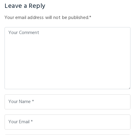
Leave a Reply
Your email address will not be published.*