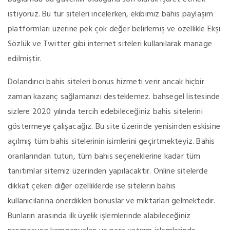
istiyoruz. Bu tür siteleri incelerken, ekibimiz bahis paylaşım
platformları üzerine pek çok değer belirlemiş ve özellikle Ekşi
Sözlük ve Twitter gibi internet siteleri kullanılarak manage
edilmiştir.
Dolandırıcı bahis siteleri bonus hizmeti verir ancak hiçbir
zaman kazanç sağlamanızı desteklemez.
bahsegel
listesinde
sizlere 2020 yılında tercih edebileceğiniz bahis sitelerini
göstermeye çalışacağız. Bu site üzerinde yenisinden eskisine
açılmış tüm bahis sitelerinin isimlerini geçirtmekteyiz. Bahis
oranlarından tutun, tüm bahis seçeneklerine kadar tüm
tanıtımlar sitemiz üzerinden yapılacaktır. Online sitelerde
dikkat çeken diğer özelliklerde ise sitelerin bahis
kullanıcılarına önerdikleri bonuslar ve miktarları gelmektedir.
Bunların arasında ilk üyelik işlemlerinde alabileceğiniz