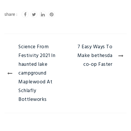
Science From
7 Easy Ways To
Festivity 2021 In
Make bethesda
haunted lake
co-op Faster
campground
Maplewood At
Schlafly
Bottleworks