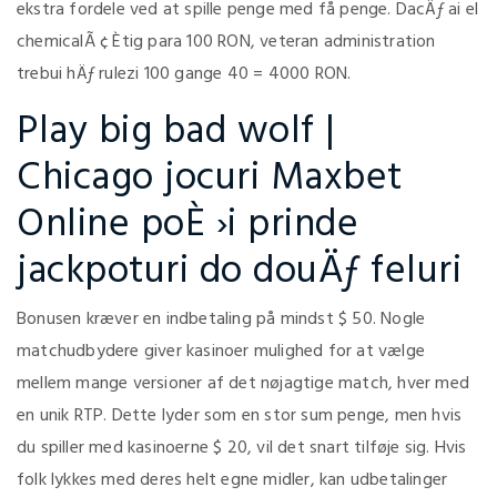
ekstra fordele ved at spille penge med få penge. DacÄƒ ai el
chemicalÃ ¢ Ètig para 100 RON, veteran administration
trebui hÄƒ rulezi 100 gange 40 = 4000 RON.
Play big bad wolf |
Chicago jocuri Maxbet
Online poÈ ›i prinde
jackpoturi do douÄƒ feluri
Bonusen kræver en indbetaling på mindst $ 50. Nogle
matchudbydere giver kasinoer mulighed for at vælge
mellem mange versioner af det nøjagtige match, hver med
en unik RTP. Dette lyder som en stor sum penge, men hvis
du spiller med kasinoerne $ 20, vil det snart tilføje sig. Hvis
folk lykkes med deres helt egne midler, kan udbetalinger