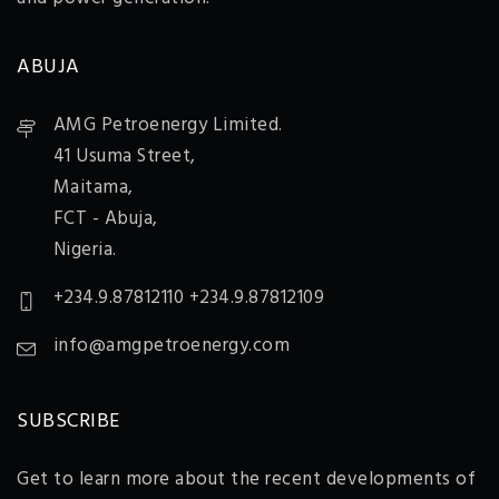
ABUJA
AMG Petroenergy Limited.
41 Usuma Street,
Maitama,
FCT - Abuja,
Nigeria.
+234.9.87812110 +234.9.87812109
info@amgpetroenergy.com
SUBSCRIBE
Get to learn more about the recent developments of