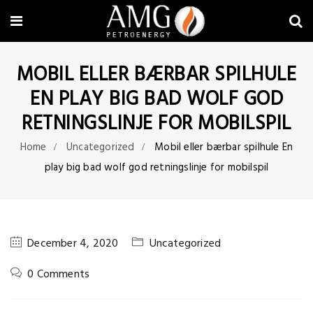
MOBIL ELLER BÆRBAR SPILHULE
EN PLAY BIG BAD WOLF GOD
RETNINGSLINJE FOR MOBILSPIL
Home
Uncategorized
Mobil eller bærbar spilhule En
play big bad wolf god retningslinje for mobilspil
December 4, 2020
Uncategorized
0 Comments