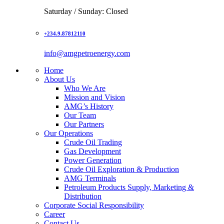
Saturday / Sunday: Closed
+234.9.87812110
info@amgpetroenergy.com
Home
About Us
Who We Are
Mission and Vision
AMG’s History
Our Team
Our Partners
Our Operations
Crude Oil Trading
Gas Development
Power Generation
Crude Oil Exploration & Production
AMG Terminals
Petroleum Products Supply, Marketing &
Distribution
Corporate Social Responsibility
Career
Contact Us