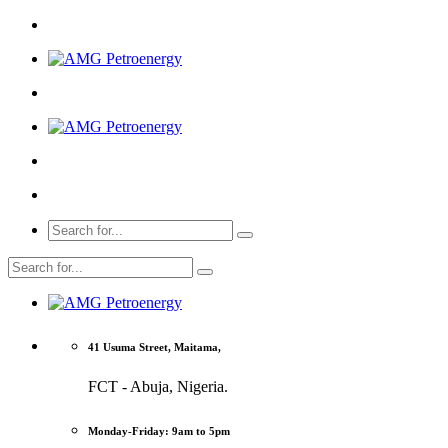
41 Usuma Street, Maitama,
FCT - Abuja, Nigeria.
Monday-Friday: 9am to 5pm