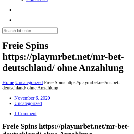
Freie Spins
https://playmrbet.net/mr-bet-
deutschland/ ohne Anzahlung
Home
Uncategorized
Freie Spins https://playmrbet.net/mr-bet-
deutschland/ ohne Anzahlung
November 6, 2020
Uncategorized
1 Comment
Freie Spins https://playmrbet.net/mr-bet-