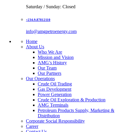
Saturday / Sunday: Closed
+234.9.87812110
info@amgpetroenergy.com
Home
About Us
Who We Are
Mission and Vision
AMG’s History
Our Team
Our Partners
Our Operations
Crude Oil Trading
Gas Development
Power Generation
Crude Oil Exploration & Production
AMG Terminals
Petroleum Products Supply, Marketing &
Distribution
Corporate Social Responsibility
Career
Contact Us