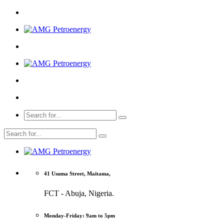
41 Usuma Street, Maitama,
FCT - Abuja, Nigeria.
Monday-Friday: 9am to 5pm