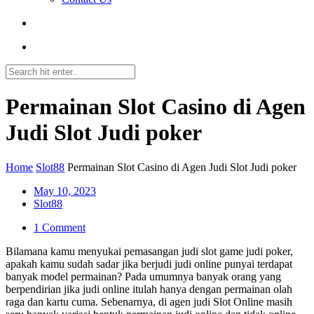
Permainan Slot Casino di Agen
Judi Slot Judi poker
Home
Slot88
Permainan Slot Casino di Agen Judi Slot Judi poker
May 10, 2023
Slot88
1 Comment
Bilamana kamu menyukai pemasangan judi slot game judi poker,
apakah kamu sudah sadar jika berjudi judi online punyai terdapat
banyak model permainan? Pada umumnya banyak orang yang
berpendirian jika judi online itulah hanya dengan permainan olah
raga dan kartu cuma. Sebenarnya, di agen judi Slot Online masih