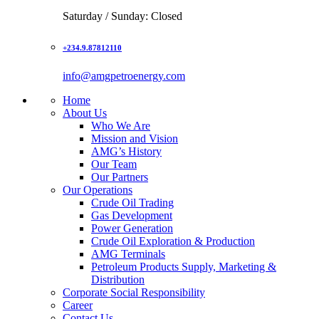
Saturday / Sunday: Closed
+234.9.87812110
info@amgpetroenergy.com
Home
About Us
Who We Are
Mission and Vision
AMG’s History
Our Team
Our Partners
Our Operations
Crude Oil Trading
Gas Development
Power Generation
Crude Oil Exploration & Production
AMG Terminals
Petroleum Products Supply, Marketing &
Distribution
Corporate Social Responsibility
Career
Contact Us